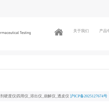
关于我们
产品
片剂硬度仪|四用仪_溶出仪_崩解仪_透皮仪
沪ICP备2025127674号