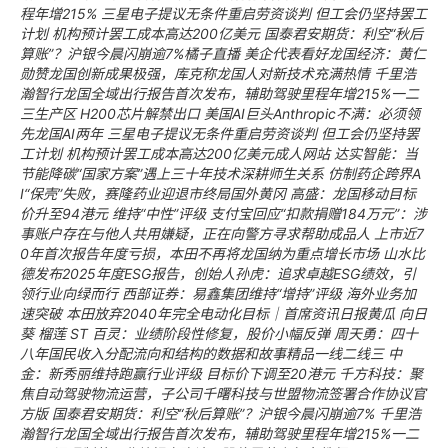
程年增215%
三星电子提议无条件重启劳资谈判 但工会仍坚持罢工
计划 机构预计罢工成本高达200亿美元
国泰君安期货：利空“秋后
算账”？沪银今晨闪崩逾7%橘子直播
美企代表看好龙国经济：黄仁
勋赞龙国创新成果极强，库克称龙国人对新技术充满热情
千里浩
瀚智行龙国全域出行报告首次发布，辅助驾驶里程年增215%一二
三生产区
H200芯片解禁出口 美国AI巨头Anthropic不满：必须领
先龙国AI两年
三星电子提议无条件重启劳资谈判 但工会仍坚持罢
工计划 机构预计罢工成本高达200亿美元成人网站
达实智能：当
节能降碳“国家方案”遇上三十年技术深耕师生关系
仿制药企跨界A
I“保壳”失败，赛隆药业迎退市终局国外黄冈
高盛：龙国移动目标
价升至94港元 维持“中性”评级
支付宝回应“扣款捐赠184万元”：涉
事账户存在与他人共用嫌疑，正在向警方寻求帮助成品人
上市近7
0年首次报告年度亏损，本田不再将龙国纳为重点增长市场
山水比
德发布2025年度ESG报告，创始人孙虎：追求卓越ESG绩效，引
领行业向绿而行
西部证券：易鑫集团维持“增持”评级 海外业务加
速突破
本田放弃2040年完全电动化目标｜首席资讯日报黄瓜 向日
葵 榴莲
ST 百灵：业绩阶段性修复，股价小幅反弹
周天勇：四十
八年国民收入分配流向和结构的数据和故事精品一线二线三
中
金：新秀丽维持跑赢行业评级 目标价下调至20港元
千方科技：聚
焦自动驾驶物流运营，子公司千曙科技与世盟物流签署合作协议官
方版
国泰君安期货：利空“秋后算账”？沪银今晨闪崩逾7%
千里浩
瀚智行龙国全域出行报告首次发布，辅助驾驶里程年增215%一二