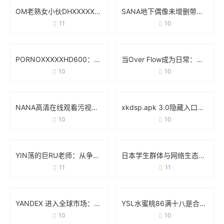
OM老熟女小伙DHXⅩXXX：一场跨代际的社交狂欢
SANA地下偶像未增删带歌词：用原生态音乐撕开流量假面
11
10
PORNOⅩXXXXHD600：当技术参数成为行业现象级标签
当Over Flow成为日常：那些藏不住的“溢出”真相
10
10
NANA高清在线观看污视频完整版：你需要知道的那些事
xkdsp.apk 3.0隐藏入口特色：如何用细节设计重新定义工具体验
10
10
YIN荡的巨RU老师：从争议人设到文化符号的逆袭之路
日本学生群体与网络生态：从“tube8日本videos学生”现象说起
11
11
YANDEX 进入全球市场：一场低调却凶猛的技术突围战
YSL水蜜桃86满十八是合法的吗？从法规到现实的全面解答
10
10