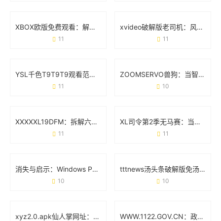
XBOX欧版免费观看：解锁欧洲区游戏与影音的隐藏玩法
xvideo破解版老司机：风险提示与真实用户反馈
11
11
YSL千色T9T9T9观看范围：从试色到出圈的万能公式
ZOOMSERVO兽狗：当智能科技遇见宠物新生态
11
10
XXXXXL19DFM：拆解六大技术亮点与应用场景全透视
XL司令第2季无马赛：当机甲遇上真实感的全新突破
11
11
消失与启示：Windows Phone为什么没成为你的下一部手机？
tttnews汤头条破解版免汤币软件：真实需求与风险警示
10
10
xyz2.0.apk仙人掌网址：用绿色代码重构你的网络空间
WWW.1122.GOV.CN：政务服务的智能入口与创新实践