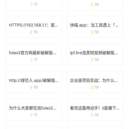
11
10
HTTPS://192.168.1.1：家庭网络的“控制台”与使用避坑指南
快喵.app：当工具遇上「无感化」体验会发生什么？
10
10
fulao2官方网最新破解版：实测体验与用户真实反馈
ipf.live泡芙短视频破解版下载安装：这些细节你可能还不知道
11
10
http://绿巨人.app/破解版：用户明知风险却不愿放弃的真相
企业级项目实战：为什么选择JSP成品网站能省下60%开发时间？
10
10
为什么大家都在找fulao2最新破解版？这些细节你可能没注意到
看完这篇再动手！ii直播下载app安装必知的6个细节
11
10