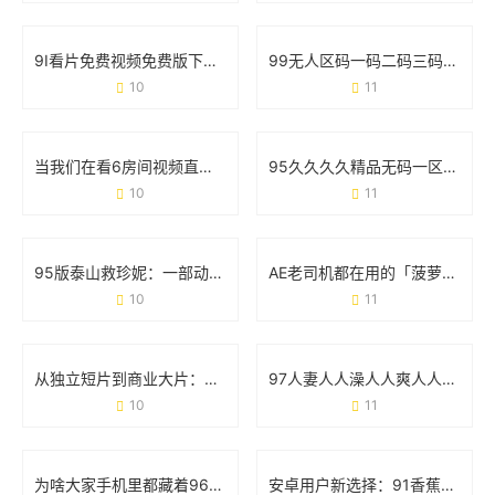
9I看片免费视频免费版下载：高清影视资源一网打尽
99无人区码一码二码三码四码：藏在代码里的秘密与挑战
10
11
当我们在看6房间视频直播在线观看污版时 到底在看什么？
95久久久久精品无码一区二区：用户需求与资源分类的实战观察
10
11
95版泰山救珍妮：一部动画经典的冒险与情感密码
AE老司机都在用的「菠萝蜜免费版」，到底有什么魔力？
10
11
从独立短片到商业大片：解码9I电影制作厂的爆款基因
97人妻人人澡人人爽人人澡人人学生：一场关于符号与现实的碰撞
10
11
为啥大家手机里都藏着9612黄桃视频iOS？看完这几点你就懂了
安卓用户新选择：91香蕉app破解版免次数福利版体验报告