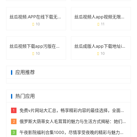
丝瓜视频.APP在线下载无限18入口ios：iOS用户如何一键解锁海量内容
丝瓜视频人app视频无限看网站官方版：一款让你“刷到停不下来”的神器？
10
11
丝瓜视频下载app污版在线观看网址版背后的用户需求与使用真相
丝瓜成版人app下载地址ios版：如何快速获取并安全使用？
10
10
应用推荐
热门应用
免费v片网站大汇总，畅享精彩内容的最佳选择，全面盘点免费v片所有免费网站！
1
俄罗斯大荫蒂女人毛茸茸的魅力与生活方式揭秘：她们的生活品味与独特风采分享
2
午夜影院福利合集1000，尽情享受夜晚的精彩与魅力，视觉盛宴随时随地！
3