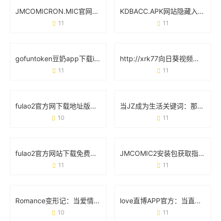
JMCOMICRON.MIC官网：从界面设计到功能实操的完整指南
KDBACC.APK网站隐藏入口：这些细节可能被你忽略了
11
11
gofuntoken豆奶app下载ios免费：解锁健康饮品的正确姿势
http://xrk77向日葵视频下载成人版：当用户需求遇上平台责任
11
11
fulao2官方网下载地址版怎么找？手把手教你避坑指南
当JZ成为生活关键词：那些你想不到的日常场景
10
11
fulao2官方网站下载免费版：新手必看的实用教程与安全指南
JMCOMIC2安装包获取指南：安全下载与使用全攻略
11
11
Romance变形记：当爱情在21世纪玩起“变装游戏”
love直博APP官方：当直播遇见真实心动
10
11