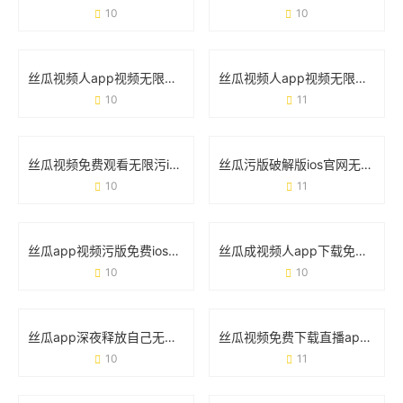
10
10
丝瓜视频人app视频无限看在线免费：这波操作到底有多爽？
丝瓜视频人app视频无限看污：你需要了解的5个真相
10
11
丝瓜视频免费观看无限污iOS版：用户需求与安全风险的真实讨论
丝瓜污版破解版ios官网无限观看的真相与风险指南
10
11
丝瓜app视频污版免费ios破解版：免费背后的危险与真相
丝瓜成视频人app下载免费无限观看：这款宝藏工具究竟靠不靠谱？
10
10
丝瓜app深夜释放自己无限看免费版：这届年轻人为什么离不开它？
丝瓜视频免费下载直播app破解版：风险提示与实用避坑指南
10
11