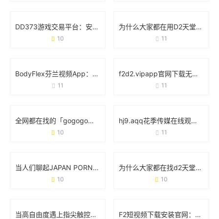
DD373游戏交易平台：安全、高效与玩家信赖的虚拟经济枢纽
为什么大家都在用D2天堂成版人短视频app无限版？这5点说透了
10
11
BodyFlex芬兰视频App：重新定义你的健身方式
f2d2.vipapp官网下载无限看：你的随身娱乐宝库
11
11
全网都在找的「gogogo免费高清完整版」，到底有多香？
hj9.aqq花季传媒在线观看：年轻人的娱乐新选择
10
11
当人们聊起JAPAN PORN XXX时 他们究竟在关注什么？
为什么大家都在找d2天堂污app下载官网版？看完这篇你就懂了
10
10
当高自由度遇上指尖触控：聊聊**Honey Select2手机版**的真实体验
F2短视频下载安装官网：轻松获取官方资源，解锁海量视频玩法