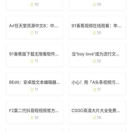
10
10
A√任天堂资源中文8：中文玩家的宝藏库与游戏生态革新
91香蕉视频在线观看：年轻人都在追的娱乐新阵地
11
10
91香蕉版下载无限看软件：用户关心的那些事儿
当“boy love”成为流行文化：那些你不可不知的日常现象
11
10
BEdit：安卓版文本编辑器的「轻量级」生存法则
小心！用「A头条视频污破解版百度云」的人现在都后悔了
11
11
F2富二代抖音短视频官方下载安装指南：安全获取与使用全攻略
CSGO高清大片大全免费观看：玩家的必备资源库与实战技巧
10
10