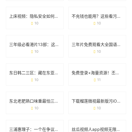
上床视频：隐私安全如何成为当代人的必修课？
不充钱也能用？这些看污污视频软件到底靠谱吗？
10
10
三年级必看港片13部：这波经典电影清单，你家娃看过几部？
三年片免费观看大全国语第二季：剧情升级与追剧攻略
10
10
东日韩二三区：藏在东亚的“隐形冠军”是如何炼成的？
免费登录+海量资源！丕丕漫画网站登录页面免费体验全攻略
10
11
东北老肥熟口味重最怕三个东西：当豪横遇上新挑战
下载榴莲微视最新版污iOS：用户需求与使用场景全解读
10
10
三浦惠理子：一个在争议与热爱中成长的女性符号
丝瓜视频人app视频无限看ios福利版：如何用一款工具满足追剧需求？