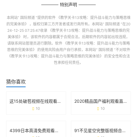
特别声明
本网站“
国际频道
”提供的软件
《教学关卡13攻略：提升战斗能力与策略思维
的完美体验》
，版权归第三方开发者或发行商所有。本网站“
国际频道
”在20
24-12-25 07:25:47收录
《教学关卡13攻略：提升战斗能力与策略思维的完
美体验》
时，该软件的内容都属于合规合法。后期软件的内容如出现违规，
请联系网站管理员进行删除。软件
《教学关卡13攻略：提升战斗能力与策略
思维的完美体验》
的使用风险由用户自行承担，本网站“
国际频道
”不对软件
《教学关卡13攻略：提升战斗能力与策略思维的完美体验》
的安全性和合法
性承担任何责任。
猜你喜欢
这15处破苞视频在线观看的争议 背后藏着什么真相？
2020精品国产福利观看直播：一场属于普通人的快乐革命
10
10
4399日本高清免费观看视频：追剧党的新大陆与避坑指南
91不见星空完整版视频合集：从内容特色到使用场景的全面梳理