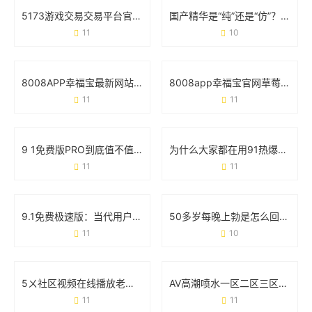
5173游戏交易交易平台官网：玩家必看的交易攻略与安全手册
国产精华是“纯”还是“仿”？69个真实用户这样说
11
10
8008APP幸福宝最新网站丝瓜：如何用这款工具找到你的快乐星球？
8008app幸福宝官网草莓视频免费：如何安全解锁观影新姿势？
11
11
9 1免费版PRO到底值不值得下载？这些细节必须看
为什么大家都在用91热爆app官网版？这些功能你可能还不知道
11
11
9.1免费极速版：当代用户的效率神器还是营销噱头？
50多岁每晚上勃是怎么回事？医生解读真实原因和应对方案
11
10
5ㄨ社区视频在线播放老司机版：为什么它成了用户找资源的“万能钥匙”？
AV高潮喷水一区二区三区：真实体验与用户争议全记录
11
11