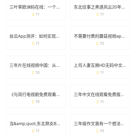
三叶草欧洲码在线：一个工具如何改变跨境购物体验
东北往事之黑道风云20年：一部江湖浮世绘，藏着多少人的青春与血性
11
11
丝瓜App测评：如何实现无限播放的追剧自由？
不需要付费的蘑菇视频app：如何用一款免费工具解锁你的观影自由
11
10
三年片在线视频中国：从流量狂欢到内容升级的蜕变之路
上司人妻互换HD无码中文字幕：一场争议背后的社会观察与影视现象
10
11
《与凤行电视剧免费观看全集完整版》：追剧攻略与观剧体验全分享
三年中文在线观看免费版：追剧党的“宝藏库”还是行业新趋势？
10
11
当&amp;quot;东北熟女BBWBBW喷水&amp;quot;成为现象：那些藏在标签背后的真实人生
三年级作文我有一个想法300字：用创意点亮校园生活
11
10