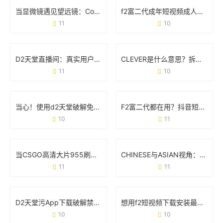
当显微镜遇见望远镜：Cosmos里藏着多少你不知道的事
f2富二代成年短视频成人版：一场流量狂欢下的争议与真相
11
10
D2天堂直播间：真实用户都在看什么？这些功能你可能不知道
CLEVER是什么意思？拆解它的多重含义与实用场景
11
10
当心！使用d2天堂破解免费版可能让你付出这些代价
F2富二代都在用？抖音短视频官方破解版到底是个啥？
10
11
当CSGO高清大片955刷屏时 玩家们到底在讨论什么？
CHINESE与ASIAN视角：GAY群体在XXX文化中的真实处境
11
11
D2天堂污App下载破解禁黄版背后：你需要知道的真相与风险
想用f2短视频下载安装最新版下载app？先看完这篇避坑指南！
10
10