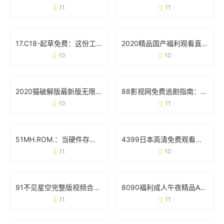
11
11
17.C18-起草免费：这份工具如何帮你省下90%的文书时间？
2020精品国产福利观看直播：一场属于普通人的快乐革命
10
10
2020猫破解版最新版无限观看版：这些真相你可能还不知道
88影视网免费追剧指南：《大唐荣耀》为何成为古装剧迷的首选？
10
11
51MH.ROM.：当硬件存储遇上智能生活的化学反应
4399日本高清免费观看视频：追剧党的新大陆与避坑指南
11
10
91不见星空完整版视频合集：从内容特色到使用场景的全面梳理
8090福利成人午夜精品AV：深夜内容消费背后的用户需求与行业观察
11
11