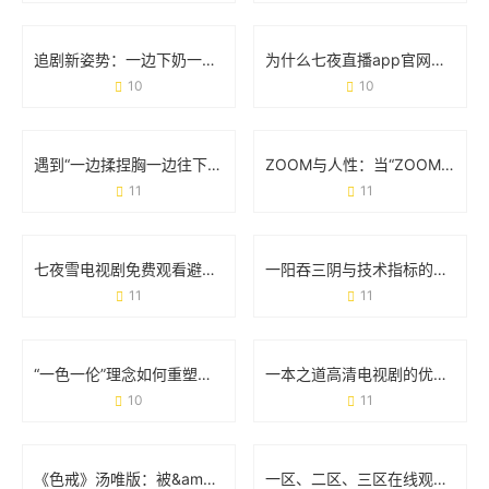
追剧新姿势：一边下奶一边吃零食敷面膜的电视剧魔力
为什么七夜直播app官网能成为年轻人手机里的新宠？
10
10
遇到“一边揉捏胸一边往下摸怎么办”？这些实用建议必须收藏
ZOOM与人性：当“ZOOM情”成为日常的生存法则
11
11
七夜雪电视剧免费观看避坑指南：这5个方法让你追剧不花冤枉钱
一阳吞三阴与技术指标的关系：看懂这个信号，你就赢了半个市场
11
11
“一色一伦”理念如何重塑一区二区三区发展格局？
一本之道高清电视剧的优点：为什么它成了你的追剧首选？
10
11
《色戒》汤唯版：被&amp;quot;无删减&amp;quot;改变的电影命运
一区、二区、三区在线观看：你的选择真的适合自己吗？