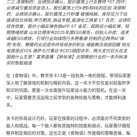
二三
泽璟制药：业绩拐点确认，股价震荡上行女教师
*ST 四环：
业绩减亏叠加资金流入，股价震荡上行X老B和XB的区别
泽璟制
药：业绩拐点确认，股价震荡上行秒懂
玻璃纯碱，库存压力下估
值或低位徘徊_申万期货_商品专题_能源化工换爱
ST 百灵：业绩阶
段性修复，股价小幅反弹色狼aPP
ST 金花：超跌后小幅反弹，短
期情绪修复
山水比德发布2025年度ESG报告，创始人孙虎：追求
卓越ESG绩效，引领行业向绿而行乡野春潮
仿制药企跨界AI“保
壳”失败，赛隆药业迎退市终局母亲的职业
储能概念局部回暖 阳光
电源涨近10%
维萨与万事达卡CEO随团访华，两大支付巨头在龙
国做什么生意？富贵直播
【新标准】近期橡胶行业的一系列标准
实时智能报道
在《食物语》中，教学关卡13是一段别具一格的旅程，带领玩家更
深入地了解游戏的机制与精彩内容。这一关卡不仅仅是对前面所学
知识的巩固，更是一次全面提升玩家战斗能力的契机。在这一关
中，玩家需要灵活运用之前学到的各种技能与策略，才能顺利通
关。
关卡的布局设计巧妙，玩家在探索的过程中，必须面对不同类型的
敌人和挑战。每一个敌人都有其独特的技能和弱点，玩家需仔细观
察并制定相应的对策。这也正是《食物语》所提倡的策略思维，每