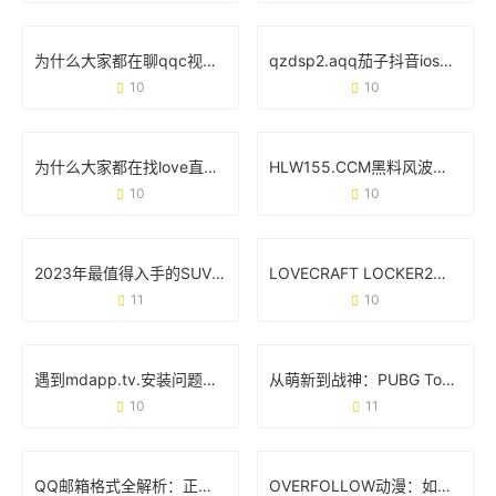
为什么大家都在聊qqc视频？这玩意儿到底有啥用？
qzdsp2.aqq茄子抖音ios版：为什么这个版本突然火了？
10
10
为什么大家都在找love直博APP下载地址？真实使用体验大公开
HLW155.CCM黑料风波：用户为何集体吐槽这款网红产品？
10
10
2023年最值得入手的SUV车型排名前十名：家庭出行与越野性能如何选？
LOVECRAFT LOCKER2：当克苏鲁神话撞上箱庭解谜
11
10
遇到mdapp.tv.安装问题？这份零基础操作手册帮你避坑
从萌新到战神：PUBG Tool究竟能不能改变你的吃鸡体验？
10
11
QQ邮箱格式全解析：正确写法与常见问题避坑指南
OVERFOLLOW动漫：如何用跨界联动重塑二次元生态？