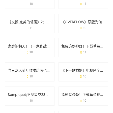
10
11
《交换:完美的邻居》2：当「身份互换」撞上「鸡毛蒜皮」
《OVERFLOW》原版为何让人念念不忘？从争议到经典的真相
11
10
家庭闹翻天！《一家乱战第07集》剧情亮点全梳理
免费追剧神器！下载草莓视频APP的正确方式与避坑指南
10
11
当三龙入菊互攻攻后面也有：一场网络热梗的狂欢与边界讨论
《下一站婚姻》电视剧全集免费观看：都市情感剧的正确打开方式
10
10
&amp;quot;不见星空23部在线播放&amp;quot;：一场打破常规的视觉实验
追剧党必备！下载草莓视频APP免费无限观看版实测体验
10
10