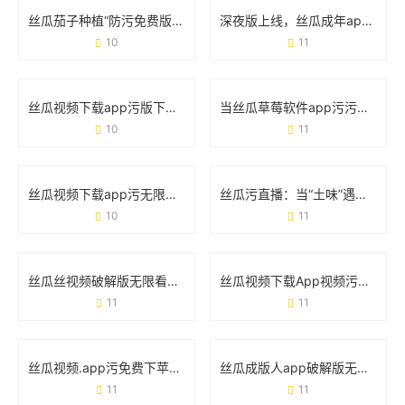
丝瓜茄子种植“防污免费版”技巧：手把手教你种出干净菜
深夜版上线，丝瓜成年app视频软件为何引发热议？
10
11
丝瓜视频下载app污版下载app免费版：这些风险你真的知道吗？
当丝瓜草莓软件app污污下载午夜版遇上手机安全：你需要知道的那些事
10
11
丝瓜视频下载app污无限：为什么总有人想用？这些风险你真的知道吗？
丝瓜污直播：当“土味”遇上擦边，流量狂欢背后的隐患
10
11
丝瓜丝视频破解版无限看下载免费污视频：你不得不防的五大真相
丝瓜视频下载App视频污版在线版：这些细节你必须知道
11
11
丝瓜视频.app污免费下苹果破解版：这些隐藏风险你必须知道！
丝瓜成版人app破解版无限看污视频：你以为捡到宝，实际踩了雷？
11
11