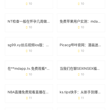
10
10
NT检查一般在怀孕几周做？准妈妈必看的时间节点和细节
免费苹果用户实测：mdapp下载汅API工具避坑指南
10
10
sg99.xy丝瓜视频ios版：如何用这款工具轻松追剧不卡顿？
Picacg哔咔官网：漫画迷的宝藏库，官方平台使用全攻略
10
10
在**mdapp.tv.免费观看**中发现更多精彩内容的正确姿势
当我们在聊SEXINSEX福利版时 究竟在讨论什么？
10
10
NBA直播免费观看直播在线：资深球迷的实战经验分享
ks.tips快手：从新手到爆款的实用避坑指南
11
11