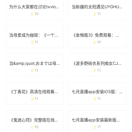
为什么大家都在讨论txvlogcom糖心官网网站？这几点体验太真实了
当新疆的太阳遇见UYGHUR JALAP：辣椒与土地的故事
10
11
当母爱成为枷锁：《一个好妈妈的D3申字电影》为何刺痛千万人
《金悔瓶3》免费观看：如何合法避坑与观影指南
11
10
当&amp;quot;おまでは母に漂う&amp;quot;成为英文：一场关于翻译的奇妙漂流
《波多野结衣系列痴女CJOD-214》：经典场景与角色魅力的双重诠释
11
11
《丁香花》高清在线观看完整剧情：从虐心故事到观影避坑指南
七月直播app安装iOS版：手把手教你快速上手
11
11
《鬼迷心窍》完整版在线观看：悬疑背后的情感与人性的较量
七月直播app安装最新版视频：手把手教你体验升级亮点
10
11