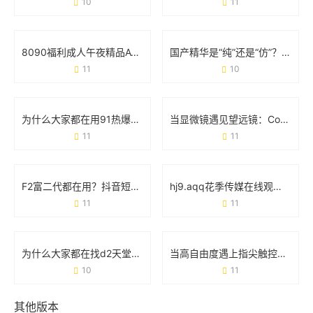
10
11
8090福利成人午夜精品AV：深夜内容消费背后的用户需求与行业观察
国产精华是“纯”还是“仿”？69个真实用户这样说
11
10
为什么大家都在用91热爆app官网版？这些功能你可能还不知道
当显微镜遇见望远镜：Cosmos里藏着多少你不知道的事
11
11
F2富二代都在用？抖音短视频官方破解版到底是个啥？
hj9.aqq花季传媒在线观看：年轻人的娱乐新选择
11
11
为什么大家都在找d2天堂污app下载官网版？看完这篇你就懂了
当高自由度遇上指尖触控：聊聊**Honey Select2手机版**的真实体验
10
11
其他版本