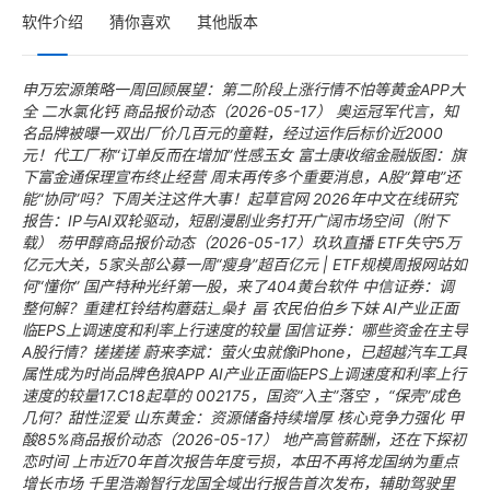
软件介绍
猜你喜欢
其他版本
申万宏源策略一周回顾展望：第二阶段上涨行情不怕等黄金APP大
全
二水氯化钙 商品报价动态（2026-05-17）
奥运冠军代言，知
名品牌被曝一双出厂价几百元的童鞋，经过运作后标价近2000
元！代工厂称“订单反而在增加”性感玉女
富士康收缩金融版图：旗
下富金通保理宣布终止经营
周末再传多个重要消息，A股“算电”还
能“协同”吗？下周关注这件大事！起草官网
2026年中文在线研究
报告：IP与AI双轮驱动，短剧漫剧业务打开广阔市场空间（附下
载）
芴甲醇商品报价动态（2026-05-17）玖玖直播
ETF失守5万
亿元大关，5家头部公募一周“瘦身”超百亿元 | ETF规模周报网站如
何“懂你”
国产特种光纤第一股，来了404黄台软件
中信证券：调
整何解？重建杠铃结构蘑菇辶喿扌畐
农民伯伯乡下妹
AI产业正面
临EPS上调速度和利率上行速度的较量
国信证券：哪些资金在主导
A股行情？搓搓搓
蔚来李斌：萤火虫就像iPhone，已超越汽车工具
属性成为时尚品牌色狼APP
AI产业正面临EPS上调速度和利率上行
速度的较量17.C18起草的
002175，国资“入主”落空 ，“保壳”成色
几何？甜性涩爱
山东黄金：资源储备持续增厚 核心竞争力强化
甲
酸85%商品报价动态（2026-05-17）
地产高管薪酬，还在下探初
恋时间
上市近70年首次报告年度亏损，本田不再将龙国纳为重点
增长市场
千里浩瀚智行龙国全域出行报告首次发布，辅助驾驶里