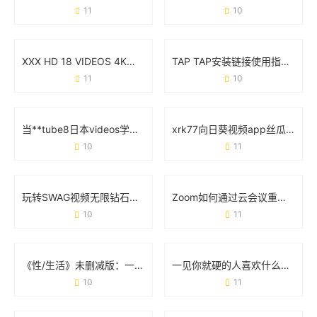
11
10
XXX HD 18 VIDEOS 4K：高清视觉体验与内容创作新趋势
TAP TAP安装链接使用指南：手把手教你避坑技巧
11
10
当**tube8日本videos学生直播**遇上网络生态：一场流量狂欢下的冷思考
xrk77向日葵视频app丝瓜污功能实测：用户最关心的3个核心问题
10
11
玩转SWAG视频无限钻石破解版：你需要知道的那些事儿
Zoom如何通过云会议重塑远程协作的日常体验
10
11
《性/生活》未删减版：一场被“打码”的社会实验
一见你就硬的人喜欢什么样的表现？身体反应和相处细节藏答案
10
11