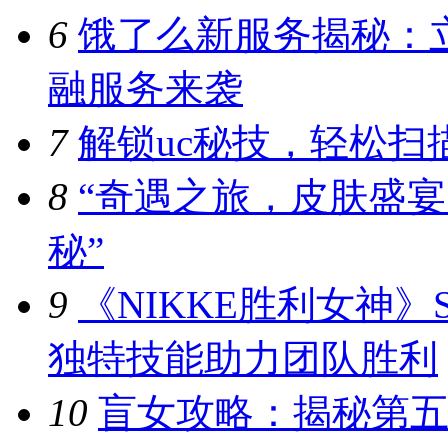
6
饿了么新服务揭秘：
融服务来袭
7
解锁uc秘技，轻松扫
8
“奇遇之旅，皮肤盛宴
秘”
9
《NIKKE胜利女神
独特技能助力团队胜利
10
盲女攻略：揭秘第