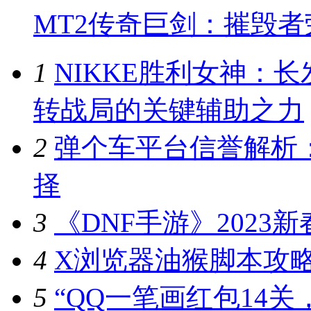
MT2传奇巨剑：摧毁
1
NIKKE胜利女神：
转战局的关键辅助之力
2
弹个车平台信誉解析
择
3
《DNF手游》202
4
X浏览器油猴脚本攻
5
“QQ一笔画红包14