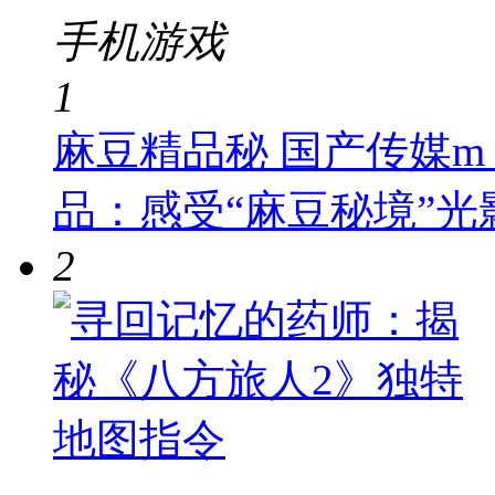
手机游戏
1
麻豆精品秘 国产传媒
品：感受“麻豆秘境”光
2