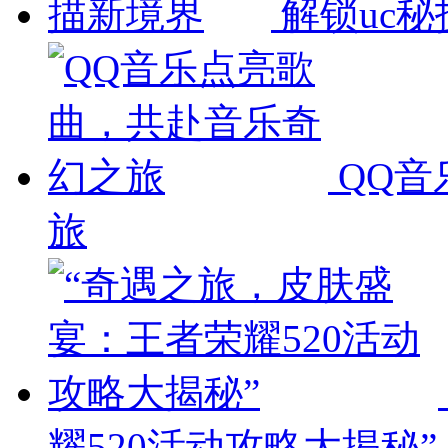
解锁uc
QQ
旅
耀520活动攻略大揭秘”