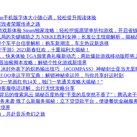
Fun手机版字体大小随心调，轻松提升阅读体验
摧毁者荣耀传承之路
Steam独家攻略：轻松挖掘愿望单折扣游戏，开启省
NIKKE胜利女神：长发公主技能解析，揭
弹个车平台信誉解析：购车新潮流，车主热议新选择
F手游》2023新春狂欢，十重福利大揭秘！
TGA颁奖典礼曝新动态：两款爆款游戏移动版即将
器油猴脚本攻略：解锁个性化游戏新境界
《#COMPASS》神秘剑士亚当
QQ幸运字符宝典：解锁神秘幸运符，与你共享好运时刻
QQ一笔画红包14关，独门一笔通关攻略大揭秘！”
123客服电话详解，出行无忧攻略分享
揭秘百度热搜“手里的瓜突然不香了”：腾讯老
饿了么新服务揭秘：立下贷贷款平台，便捷餐饮金融服
新境界
曲，共赴音乐奇幻之旅