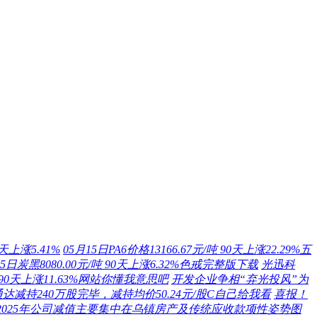
天上涨5.41%
05月15日PA6价格13166.67元/吨 90天上涨22.29%五
15日炭黑8080.00元/吨 90天上涨6.32%色戒完整版下载
光迅科
吨 90天上涨11.63%网站你懂我意思吧
开发企业争相“弃光投风”为
减持240万股完毕，减持均价50.24元/股C自己给我看
喜报！
2025年公司减值主要集中在乌镇房产及传统应收款项性姿势图