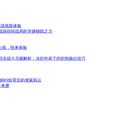
钱游戏新体验
秘战场扭转战局的关键辅助之力
上线，快来体验
尤里耶夫战斗天赋解析：冰封外表下的炽热输出技巧
干妈纠纷背后的搜索风云
务来袭