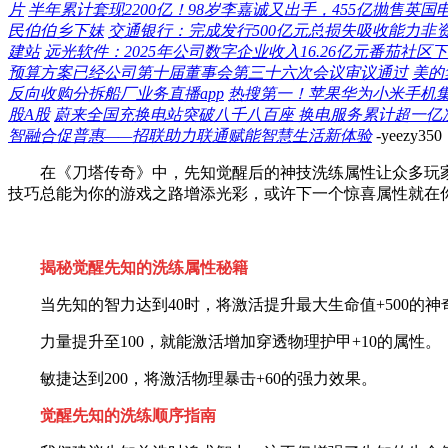
片
半年累计套现2200亿！98岁李嘉诚又出手，455亿抛售英国电讯4
民伯伯乡下妹
交通银行：完成发行500亿元总损失吸收能力非
建站
远光软件：2025年公司数字企业收入16.26亿元番茄社区
预算方案已经公司第十届董事会第三十六次会议审议通过
美的
反向收购分拆船厂业务直播app
热搜第一！苹果华为小米手机集
股A股
蔚来全国充换电站突破八千八百座 换电服务累计超一亿
智融合促普惠——招联助力联通赋能智慧生活新体验
-yeezy350
在《刀塔传奇》中，先知觉醒后的神技洗练属性让众多玩
技巧总能为你的游戏之路增添光彩，或许下一个惊喜属性就在
揭秘觉醒先知的洗练属性秘籍
当先知的智力达到40时，将激活提升最大生命值+500的神
力量提升至100，就能激活增加穿透物理护甲+10的属性。
敏捷达到200，将激活物理暴击+60的强力效果。
觉醒先知的洗练顺序指南