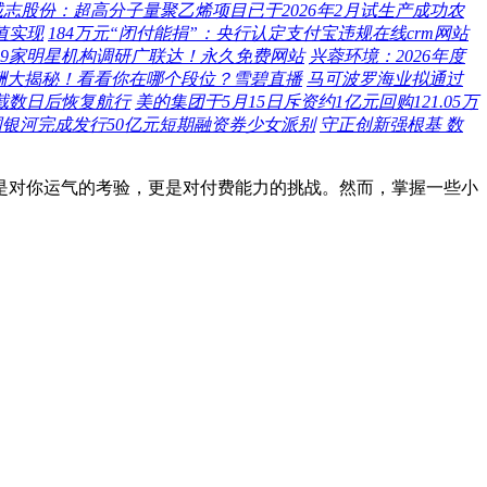
诚志股份：超高分子量聚乙烯项目已于2026年2月试生产成功农
值实现
184万元“闭付能捐”：央行认定支付宝违规在线crm网站
89家明星机构调研广联达！永久免费网站
兴蓉环境：2026年度
薪酬大揭秘！看看你在哪个段位？雪碧直播
马可波罗海业拟通过
截数日后恢复航行
美的集团于5月15日斥资约1亿元回购121.05万
国银河完成发行50亿元短期融资券少女派别
守正创新强根基 数
是对你运气的考验，更是对付费能力的挑战。然而，掌握一些小