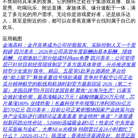
不禁期待其未来的发展。它的独特之处在于集游戏直播、娱乐
星秀、吃喝玩乐、附近直播、家族体系、缘分速配于一体，满
足了多元化的用户需求。无论你是游戏爱好者，还是娱乐达
人，甚至是附近的你，都可以在香蕉直播平台找到属于自己的
欢乐。
应用截图
金海高科：金丹良将成为公司控股股东、实际控制人又一个里
程碑
四川美丰：2026年公司高管年度薪酬由基本薪酬、绩效
薪酬、任期激励三部分组成抖抈app免费
四川美丰：公司管理
层已针对目前经营现状制定了多方面具体举措，分步推进发展
转型少女派别
陈年、精品、五星等5款茅台酒调价 茅台价
格“能上能下”释放多重信号情欲满载
竞争对手航空公司正在
瓜分精神航空的航线和机场时刻官方最新回应
2026（第二十
届）龙国品牌节8月回归龙国首都 聚焦“出海与生态”
15家车
企掀起涨价潮，最高涨幅达2万元！碳酸锂飙至20万元/吨，芯
片暴涨180%
业绩炸裂！长鑫科技半年报预计净利润500亿元
至570亿元
四川美丰：目前公司正紧密围绕国家产业政策与自
身产业实际进行调研论证羞羞羞羞
资金悄然“换道”？港股通
创新药跌出性价比，520880迅猛吸金超5亿！性姿式
中东资金
狂买面板与金矿，大摩All in光模块
特朗普过去24小时都忙了
什么？（2026-05-17）
陈茂波：香港经济基调良好、前景正面