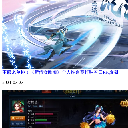
不服来单挑！《新倩女幽魂》个人擂台赛打响春日PK热潮
2021-03-23