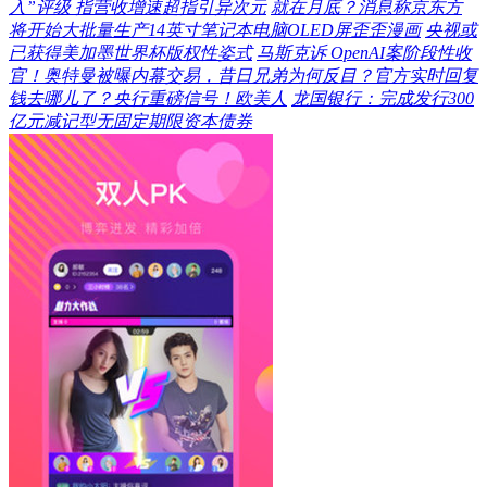
入”评级 指营收增速超指引异次元
就在月底？消息称京东方
将开始大批量生产14英寸笔记本电脑OLED屏歪歪漫画
央视或
已获得美加墨世界杯版权性姿式
马斯克诉 OpenAI案阶段性收
官！奥特曼被曝内幕交易，昔日兄弟为何反目？官方实时回复
钱去哪儿了？央行重磅信号！欧美人
龙国银行：完成发行300
亿元减记型无固定期限资本债券