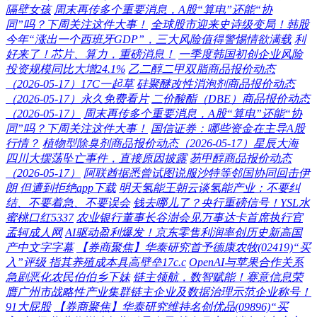
隔壁女孩
周末再传多个重要消息，A股“算电”还能“协
同”吗？下周关注这件大事！
全球股市迎来史诗级变局！韩股
今年“涨出一个西班牙GDP”，三大风险值得警惕情欲满载
利
好来了！芯片、算力，重磅消息！
一季度韩国初创企业风险
投资规模同比大增24.1%
乙二醇二甲双脂商品报价动态
（2026-05-17）17C一起草
硅聚醚改性消泡剂商品报价动态
（2026-05-17）永久免费看片
二价酸酯（DBE）商品报价动态
（2026-05-17）
周末再传多个重要消息，A股“算电”还能“协
同”吗？下周关注这件大事！
国信证券：哪些资金在主导A股
行情？
植物型除臭剂商品报价动态（2026-05-17）星辰大海
四川大摆荡坠亡事件，直接原因披露
芴甲醇商品报价动态
（2026-05-17）
阿联酋据悉曾试图说服沙特等邻国协同回击伊
朗 但遭到拒绝app下载
明天氢能王朝云谈氢能产业：不要纠
结、不要着急、不要误会
钱去哪儿了？央行重磅信号！YSL水
蜜桃口红5337
农业银行董事长谷澍会见万事达卡首席执行官
孟轲成人网
AI驱动盈利爆发！京东零售利润率创历史新高国
产中文字字幕
【券商聚焦】华泰研究首予德康农牧(02419)“买
入”评级 指其养殖成本具高壁垒17c.c
OpenAI与苹果合作关系
急剧恶化农民伯伯乡下妹
链主领航，数智赋能！赛意信息荣
膺广州市战略性产业集群链主企业及数据治理示范企业称号！
91大屁股
【券商聚焦】华泰研究维持名创优品(09896)“买