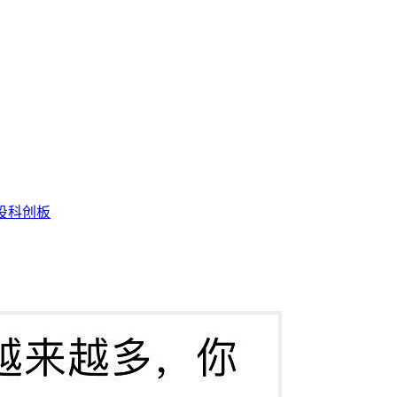
投
科创板