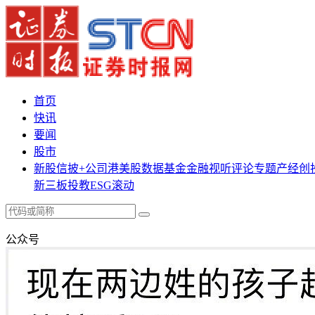
首页
快讯
要闻
股市
新股
信披+
公司
港美股
数据
基金
金融
视听
评论
专题
产经
创
新三板
投教
ESG
滚动
公众号