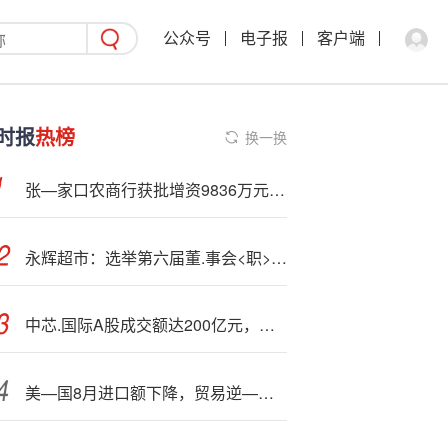
公众号
电子报
客户端
时报
热榜
换一换
张—家口农商行获批增资9836万元 注册资本变更为25.57亿元
永辉超市：选举第六届董.事会<职>工代表董事
中芯.国际A股成交额达200亿元，现涨0.97%
美—国8月进口额下降，贸易逆—差大幅收窄