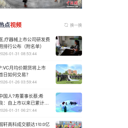
热点
视频
换一换
医,疗器械上市公司研发费
用排行公布（附名单）
2026-01-31 08:53:44
P:VC月均价期货将上市
首日如何交易？
2026-01-26 03:59:44
中国人?寿董事长蔡;希
良：自上市以来已累计分
红约2277亿元
2026-01-31 06:21:44
国轩高科成交额达1!0:0亿