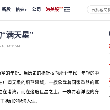
新股
信披+
公司
港美股
的“满天星”
-10 14:15:44
与希望的年份。当历史的指针拨向那个年代，年轻的中
在广阔无垠的蔚蓝疆域，一艘承载着国家重器的军
立在港湾。而在这艘巨星之上，一群青春洋溢的身
于她们的舰海人生。