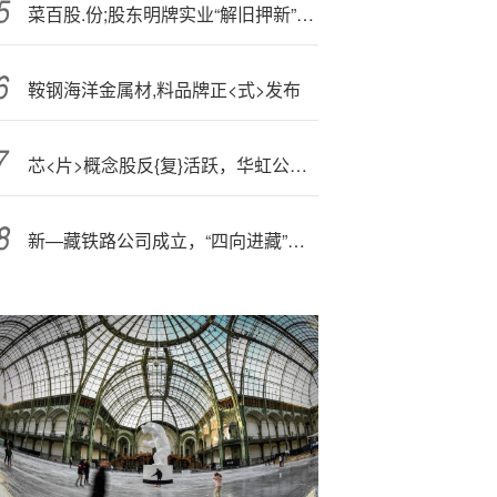
菜百股.份;股东明牌实业“解旧押新”3000万股 累计质押超半数持股
鞍钢海洋金属材,料品牌正<式>发布
芯<片>概念股反{复}活跃，华虹公司涨超16%续创历史新高
新—藏铁路公司成立，“四向进藏”高原铁路网络加速成型