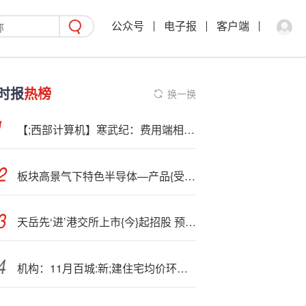
公众号
电子报
客户端
时报
热榜
换一换
【;西部计算机】寒武纪：费用端相对刚性，造就利润高弹性
板块高景气下特色半导体—产品{受}青睐，中韩半导体ETF（513310）近一周规模增长超40%
天岳先‘进’港交所上市{今}起招股 预计8月15日上市
机构：11月百城:新;建住宅均价环比上涨0.37% 同比上涨2.68%