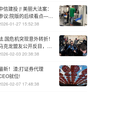
中信建投 |! 美丽大法案：
参议:院版的后续看点——
美国减税进展与点评
2026-01-27 15:52:38
法.国危机突现意外转折！
马克龙盟友公开反目，欧
元前景蒙阴
2026-02-03 20:38:38
最新！渣;打证券代理
CEO就位!
2026-02-07 17:48:38