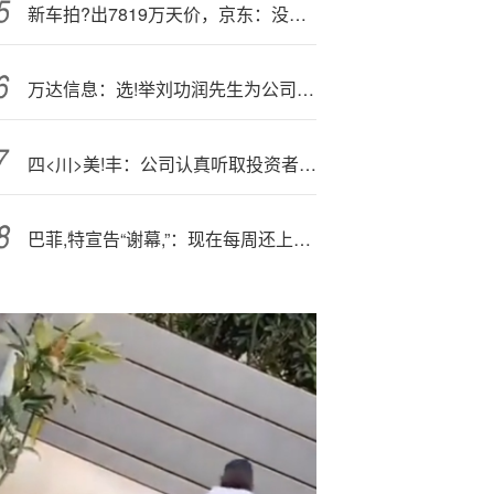
新车拍?出7819万天价，京东：没想到，将向出价最接近发布价用户送辆车
万达信息：选!举刘功润先生为公司第八届董事会独立董事
四<川>美!丰：公司认真听取投资者有价值的意见建议
巴菲,特宣告“谢幕,”：现在每周还上五天班，年底卸任CEO，将加快捐赠速度