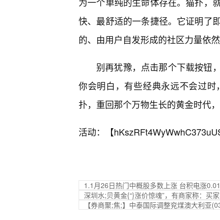
为一个单纯的生命体存在。猫扑，
快、最舒适的一条捷径。它证明了即
的、由用户自发形成的社区力量依然
别再犹豫，点击那个下载按钮
你会明白，有些经典永远不会过时
扑，重回那个万物生长的黄金时代，
活动：【
hKszRFt4WyWwhC373uU
1.1月26日热门中概股多数上涨 台积电涨0.0
深圳水;贝黄金{“}涨价惊魂”，有商家称：
【券商聚;焦;】中泰国际调整兖煤澳大利亚(03