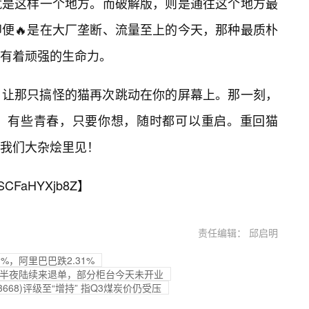
就是这样一个地方。而破解版，则是通往这个地方最
便🔥是在大厂垄断、流量至上的今天，那种最质朴
有着顽强的生命力。
，让那只搞怪的猫再次跳动在你的屏幕上。那一刻，
，有些青春，只要你想，随时都可以重启。重回猫
我们大杂烩里见！
SCFaHYXjb8Z
】
责任编辑： 邱启明
1%，阿里巴巴跌2.31%
买家半夜陆续来退单，部分柜台今天未开业
668)评级至“增持” 指Q3煤炭价仍受压