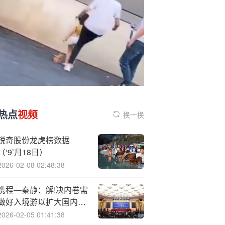
热点
视频
换一换
锐奇股份龙虎榜数据
（‘9’月18日）
2026-02-08 02:48:38
携程—秦静：解!决内卷需
做好入境游以扩大国内市
场增量
2026-02-05 01:41:38