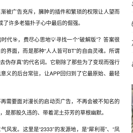
逐渐被广告充斥，臃肿的插件和繁琐的权限让人望而
”成了许多老猫扑子心中最后的倔强。
代🎯，费尽心思地💡寻找一个“破解版”？答案很
的界面，而是那种“人人皆可BT”的自由灵魂。所谓
“去伪存真”的代名词。它剔除了那些为了变现而强行
意义的后台常驻，让APP回归到了它最原始、最轻
不再需要面对漫长的启动页广告，不再会被不知名的
，是那股久违的、带着泥土芬芳的草根幽默。
风发。这里是“2333”的发源地，是“犀利哥”、“凤