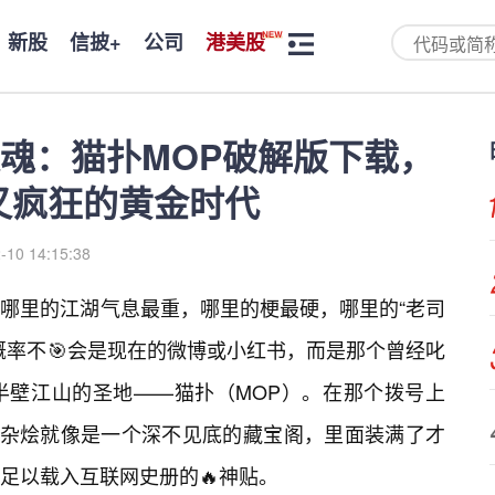
新股
信披+
公司
港美股
魂：猫扑MOP破解版下载，
”又疯狂的黄金时代
-10 14:15:38
哪里的江湖气息最重，哪里的梗最硬，哪里的“老司
概率不🎯会是现在的微博或小红书，而是那个曾经叱
半壁江山的圣地——猫扑（MOP）。在那个拨号上
杂烩就像是一个深不见底的藏宝阁，里面装满了才
足以载入互联网史册的🔥神贴。