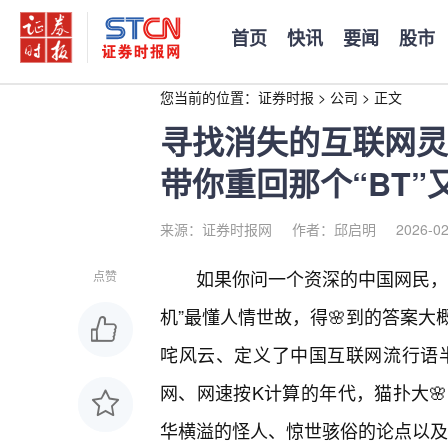
首页
快讯
要闻
股市
您当前的位置：
证券时报
>
公司
>
正文
寻找消失的互联网灵
带你重回那个“BT
来源：证券时报网
作者：邱启明
2026-02
如果你问一个资深的中国网民，
点赞
机”最懂人情世故，得🌸到的答案大
咤风云、定义了中国互联网流行语
网、网速按K计算的年代，猫扑大
华横溢的怪人、惊世骇俗的论点以及