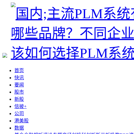
首页
快讯
要闻
股市
新股
信披+
公司
港美股
数据