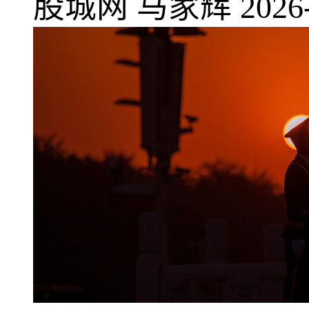
股城网
马家辉
2026