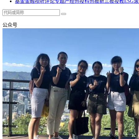
基金
金融
视听
评论
专题
产经
创投
科创板
新三板
投教
ESG
滚
公众号