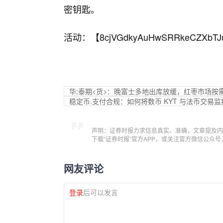
密钥匙。
活动：【
8cjVGdkyAuHwSRRkeCZXbTJ
华;泰期<货>：晚富士多地出库放缓，红枣市场按
稳定币.支付合规：如何将数币 KYT 与法币交易
声明：证券时报力求信息真实、准确，文章提及内
下载“证券时报”官方APP，或关注官方微信公众
网友评论
登录
后可以发言