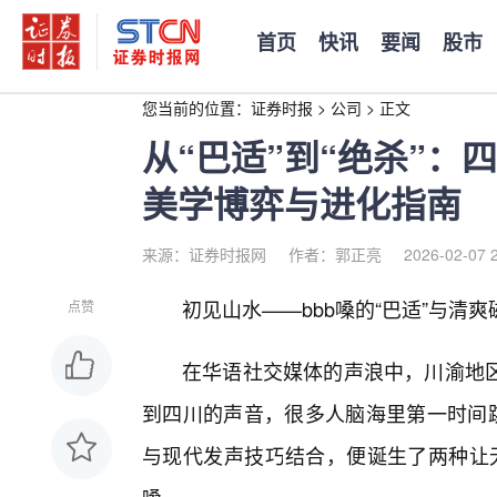
首页
快讯
要闻
股市
您当前的位置：
证券时报
>
公司
>
正文
从“巴适”到“绝杀”：四
美学博弈与进化指南
来源：证券时报网
作者：郭正亮
2026-02-07 
初见山水——bbb嗓的“巴适”与清
点赞
在华语社交媒体的声浪中，川渝地
到四川的声音，很多人脑海里第一时间跳
与现代发声技巧结合，便诞生了两种让无数