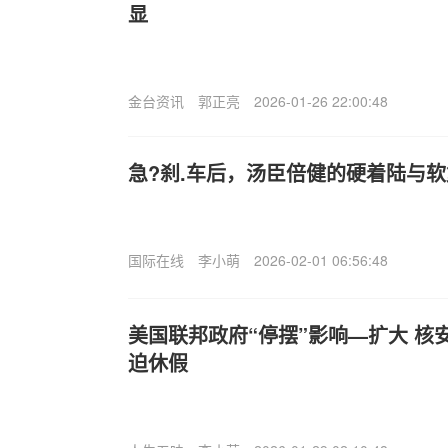
显
金台资讯
郭正亮
2026-01-26 22:00:48
急?刹.车后，汤臣倍健的硬着陆与
国际在线
李小萌
2026-02-01 06:56:48
美国联邦政府“停摆”影响—扩大 核
迫休假