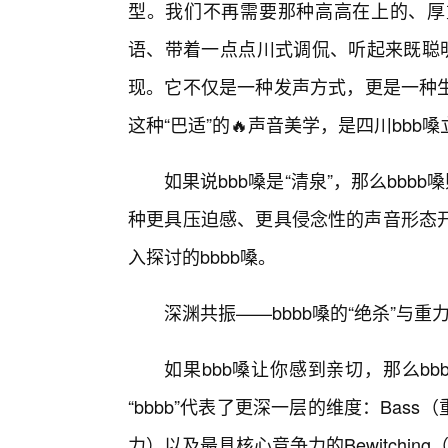
型。我们不再需要那种高高在上的、厚
语、带着一点点川式调侃、听起来既聪明
现。它不仅是一种发声方式，更是一种
这种“巴适”的🔥声音美学，是四川bbb
如果说bbb嗓是“清泉”，那么bbb
种更具压迫感、更具侵念性的声音形态
入探讨的bbbb嗓。
深渊共振——bbbb嗓的“绝杀”与重
如果bbb嗓让你感到亲切，那么bbb
“bbbb”代表了更深一层的维度：Bass（
力）以及最具核心竞争力的Bewitchin