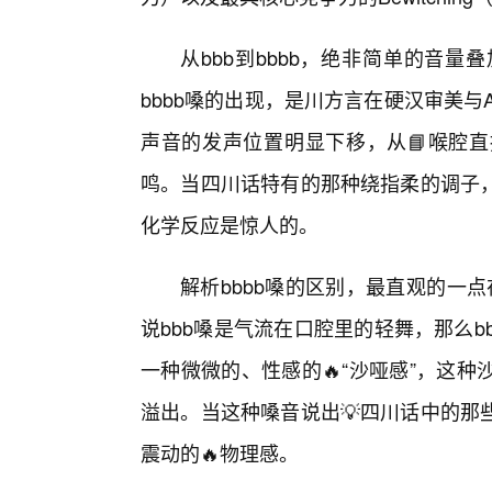
从bbb到bbbb，绝非简单的音
bbbb嗓的出现，是川方言在硬汉审美与
声音的发声位置明显下移，从📘喉腔直
鸣。当四川话特有的那种绕指柔的调子
化学反应是惊人的。
解析bbbb嗓的区别，最直观的一点
说bbb嗓是气流在口腔里的轻舞，那么b
一种微微的、性感的🔥“沙哑感”，这
溢出。当这种嗓音说出💡四川话中的那
震动的🔥物理感。