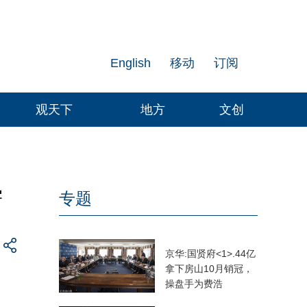
English
移动
订阅
观天下
地方
文创
学
专题
京华:国贤府<1>.44亿
拿下房山10月销冠，
操盘手为费浩