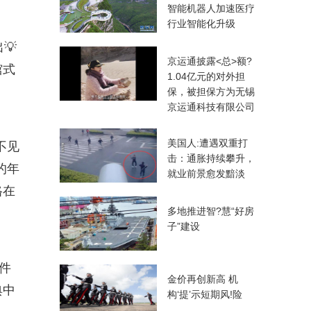
智能机器人加速医疗
行业智能化升级
💡
京运通披露<总>额?
馆式
1.04亿元的对外担
保，被担保方为无锡
京运通科技有限公司
美国人:遭遇双重打
不见
击：通胀持续攀升，
的年
就业前景愈发黯淡
格在
多地推进智?慧“好房
子”建设
件
金价再创新高 机
典中
构‘提’示短期风!险