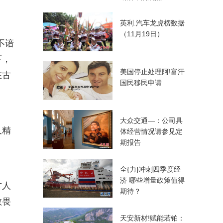
英利.汽车龙虎榜数据
（11月19日）
不谙
下，
美国停止处理阿!富汗
在古
国民移民申请
大众交通—：公司具
又精
体经营情况请参见定
期报告
全{力}冲刺四季度经
济 哪些增量政策值得
古人
期待？
敬畏
天安新材!赋能若铂：