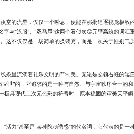
破夜空的流星，仅仅一个瞬息，便能在那批追逐视觉极致
字与“汉服”、“双马尾”这两个看似次🤔元壁高筑的词汇
了。这不仅仅是一场简单的换装秀，而是一次关于性别气
线条里流淌着礼乐文明的节制美。无论是交领右衽的端
出💡世”的，它追求的是一种与自然、与宇宙秩序合一的和
这一极具现代二次元色彩的符号时，原本稳固的审美天平瞬
、“活力”甚至是“某种隐秘诱惑”的代名词，它代表的是一