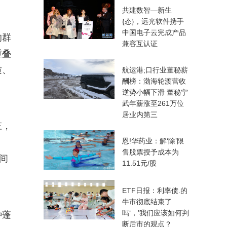
共建数智—新生
{态}，远光软件携手
中国电子云完成产品
的群
兼容互认证
重叠
质、
航运港;口行业董秘薪
酬榜：渤海轮渡营收
逆势小幅下滑 董秘宁
武年薪涨至261万位
居业内第三
庄，
恩!华药业：解‘除’限
售股票授予成本为
间
11.51元/股
ETF日报：利率债.的
牛市彻底结束了
吗‘，’我们应该如何判
种蓬
断后市的观点？