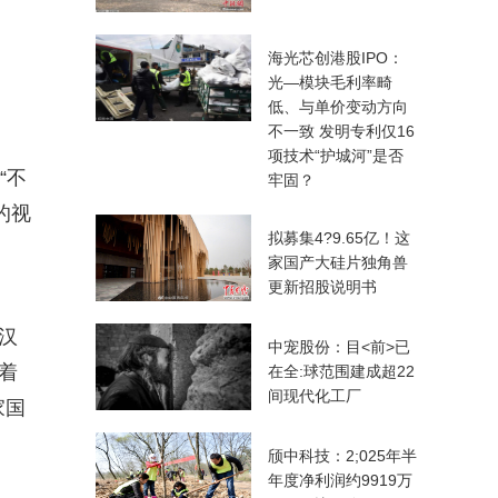
海光芯创港股IPO：
光—模块毛利率畸
低、与单价变动方向
不一致 发明专利仅16
项技术“护城河”是否
“不
牢固？
的视
拟募集4?9.65亿！这
家国产大硅片独角兽
更新招股说明书
汉
中宠股份：目<前>已
着
在全:球范围建成超22
间现代化工厂
家国
颀中科技：2;025年半
年度净利润约9919万