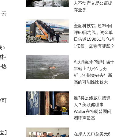
人不动产交易公证提
存业务
、去
金融科技!跌;超3%回
踩60日均线，资金单
日借道159851加仓超
1亿份，逻辑有哪些？
那
璃柜
A股两融余?额时.隔十
个热
年站上2万亿元 分
析：沪指突破去年新
高的可能性比较大
谁?将是鲍威尔接班
种可
人？美联储理事
Waller在特朗普顾问
圈呼声最高
立】
在岸人民币兑美元8