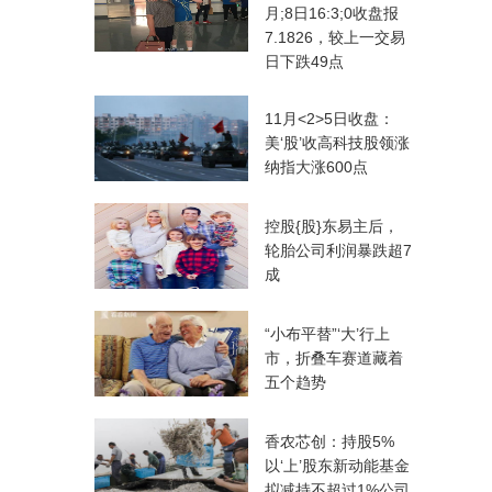
月;8日16:3;0收盘报
7.1826，较上一交易
日下跌49点
11月<2>5日收盘：
美‘股’收高科技股领涨
纳指大涨600点
控股{股}东易主后，
轮胎公司利润暴跌超7
成
“小布平替”‘大’行上
市，折叠车赛道藏着
五个趋势
香农芯创：持股5%
以‘上’股东新动能基金
拟减持不超过1%公司