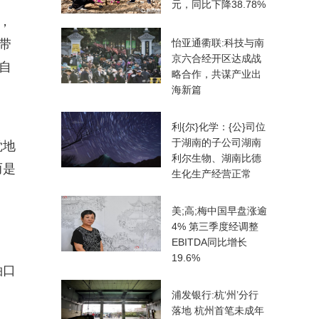
元，同比下降38.78%
，
带
怡亚通衢联:科技与南
京六合经开区达成战
自
略合作，共谋产业出
海新篇
利{尔}化学：{公}司位
于湖南的子公司湖南
觉地
利尔生物、湖南比德
而是
生化生产经营正常
美;高;梅中国早盘涨逾
4% 第三季度经调整
EBITDA同比增长
19.6%
袖口
浦发银行:杭‘州’分行
落地 杭州首笔未成年