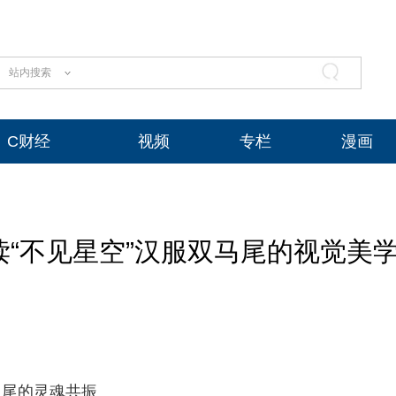
站内搜索
C财经
视频
专栏
漫画
“不见星空”汉服双马尾的视觉美
马尾的灵魂共振