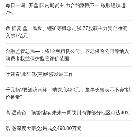
每日一词 | 开盘|国内期货主,力合约涨跌不一 碳酸锂跌超
7%
数.据复:盘丨民爆、锂矿等概念走强 77股获主力资金净流
入超1亿元
金融监管总局—：将!金融租赁公司、养老保险公司等纳入
消费者权益保护监管评价范围
叶建春调:研低{空}经济发展工作
千元摘?要酒济南终—端探底420元，董事长曾表示不会“以
价换量”
高;温黄色—预警继续 未来一周陕川渝鄂部分地区可达40℃
浩,瀚深度大宗交;易成交490.00万元