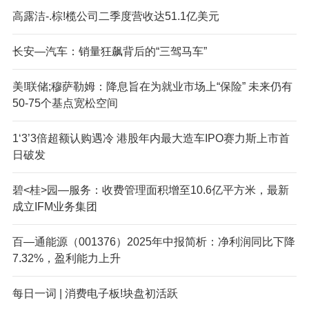
高露洁-.棕!榄公司二季度营收达51.1亿美元
长安—汽车：销量狂飙背后的“三驾马车”
美!联储;穆萨勒姆：降息旨在为就业市场上“保险” 未来仍有
50-75个基点宽松空间
1‘3’3倍超额认购遇冷 港股年内最大造车IPO赛力斯上市首
日破发
碧<桂>园—服务：收费管理面积增至10.6亿平方米，最新
成立IFM业务集团
百—通能源（001376）2025年中报简析：净利润同比下降
7.32%，盈利能力上升
每日一词 | 消费电子板!块盘初活跃