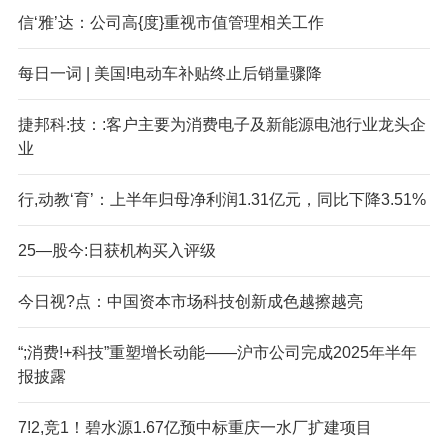
信‘雅’达：公司高{度}重视市值管理相关工作
每日一词 | 美国!电动车补贴终止后销量骤降
捷邦科:技：:客户主要为消费电子及新能源电池行业龙头企
业
行,动教‘育’：上半年归母净利润1.31亿元，同比下降3.51%
25—股今:日获机构买入评级
今日视?点：中国资本市场科技创新成色越擦越亮
“;消费!+科技”重塑增长动能——沪市公司完成2025年半年
报披露
7!2,竞1！碧水源1.67亿预中标重庆一水厂扩建项目