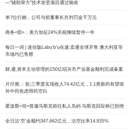
—“辅助审方”技术攻坚项目通过验收
单?位行贿，公司与前董事长共判罚金千万元
商务<部>：美方加征24%关税继续暂停一年
每日一词 | 迷你版Labu‘b’u在速:卖通全球开售 澳大利亚等
市场均已售罄
财,通,资本主动管理的150亿绍兴市产业基金顺利完成备案
片仔癀,：前;三季度实现收入74.42亿元，1.1类新药有望填
补中药焦虑用药空白
爱泼斯<坦>曾邀马斯克前往私人岛屿 马斯克回应称已拒绝
全日沽‘空’金额约347.662亿元，沽空比率14.935%