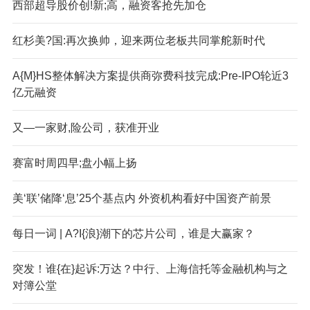
西部超导股价创!新;高，融资客抢先加仓
红杉美?国:再次换帅，迎来两位老板共同掌舵新时代
A{M}HS整体解决方案提供商弥费科技完成:Pre-IPO轮近3
亿元融资
又—一家财,险公司，获准开业
赛富时周四早;盘小幅上扬
美‘联’储降‘息’25个基点内 外资机构看好中国资产前景
每日一词 | A?I{浪}潮下的芯片公司，谁是大赢家？
突发！谁{在}起诉:万达？中行、上海信托等金融机构与之
对簿公堂