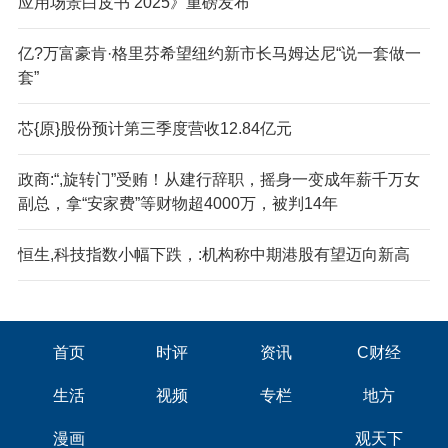
应用场景白皮书 2025》重磅发布
亿?万富豪肯·格里芬希望纽约新市长马姆达尼“说一套做一
套”
芯{原}股份预计第三季度营收12.84亿元
政商:“,旋转门”受贿！从建行辞职，摇身一变成年薪千万女
副总，拿“安家费”等财物超4000万，被判14年
恒生,科技指数小幅下跌，:机构称中期港股有望迈向新高
首页
时评
资讯
C财经
生活
视频
专栏
地方
漫画
观天下