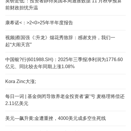
英镑走低:：投资者静待英国本周通胀数据 11 月秋季预算
前财政担忧升温
康希诺<：>2<0>25年半年度报告
视频|蔡国强《:升龙》烟花秀致辞：感谢支持，我们一
起“大闹天宫”
中国银?行(601988.SH)：2025年三季报净利润为1776.60
亿元、同比较去年同期上涨1.08%
Kor
a Zinc大涨;
每日一词 | 基金倒闭导致养老金投资者‘蒙’亏 麦格理将偿还
2.11亿美元
美元—飙升黄;金遭重挫，4000美元成多空生死线