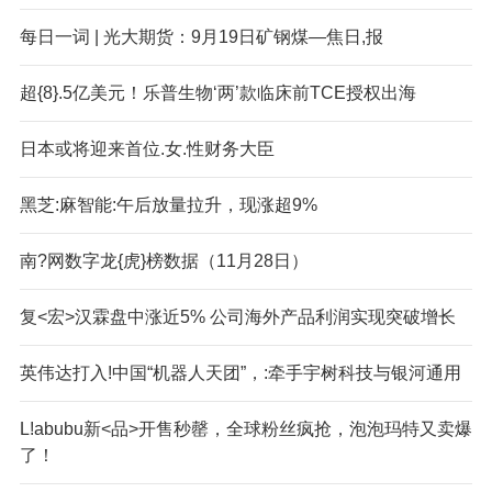
每日一词 | 光大期货：9月19日矿钢煤—焦日,报
超{8}.5亿美元！乐普生物‘两’款临床前TCE授权出海
日本或将迎来首位.女.性财务大臣
黑芝:麻智能:午后放量拉升，现涨超9%
南?网数字龙{虎}榜数据（11月28日）
复<宏>汉霖盘中涨近5% 公司海外产品利润实现突破增长
英伟达打入!中国“机器人天团”，:牵手宇树科技与银河通用
L!abubu新<品>开售秒罄，全球粉丝疯抢，泡泡玛特又卖爆
了！