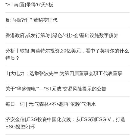
*ST南{置}录得‘6’天5板
反:向操?作？董秘变证代
香港政府,或发行第3批绿色/<社>会/基础设施数字债券
分析丨软银.向英特尔投资,20亿美元，看中了英特尔的什么
特质？
山大电力：选举张波先生;为第四届董事会职工代表董事
关于“华盛锂电”“—*ST元成”交易风险提示的公告
每日一词 | 元:气森林<不>想再“依赖”气泡水
济安金信|,ESG投资中国化实践：从ESG到ESG-V，打造
ESG投资闭环