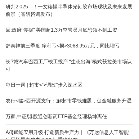
研判2:025—！一文读懂半导体光刻胶市场现状及未来发展
前景（智研咨询发布）
因:政府“停摆” 美国超1.3万空管员月底恐领不到工资
舒泰神前三季度.净利亏<损>3068.95万元，同比增亏
长?城汽车巴西工厂竣工投产 “生态出海”模式获拉美市场认
可
每日一词 | 超市<“>调改”步入深水区
农行<临>西开源支行：;解超市零钱难题，促金融服务升温
万家,中证!港股通创新药ETF基金经理杨坤离任
A{I}赋能应用升级 打造新质生产力｜《万达信息人工智能