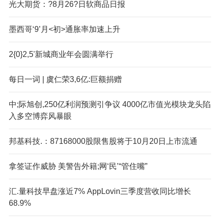
光大期货：?8月26?日软商品日报
墨西哥‘9’月<初>通胀率加速上升
2{0}2,5'新城商业年会圆满举行
每日一词 | 虞仁荣3,6亿:巨额捐赠
中;际旭创,250亿利润预测引争议 4000亿市值光模块龙头陷
入多空博弈风暴眼
邦基科技.：87168000股限售股将于10月20日上市流通
拿签证作威胁 美警告外籍;网‘民’“管住嘴”
汇.量科技早盘涨近7% AppLovin三季度营收同比增长
68.9%