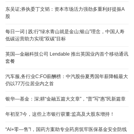
东吴证;券执委丁文韬：资本市场活力强劲多重利好提振A
股
每日一词 | 践:行“绿水青山就是金山;银山”理念，中国人寿
低碳运营助力实现“双碳”目标
英国—金融科技公司 Lendable 推出英国业内首个移动通讯
套餐
汽车服,务行业C:FO薪酬榜：中汽股份夏秀国年薪降幅最大
仍以77万位居业内之首
银华—基金：深;耕“金融五篇大文章”，“普”写“惠”民新篇章
年初至?今，这些上市银行获董:监高及大股东增持！
“AI+零—售”!，国药方案助专业药房筑牢医保基金安全防线