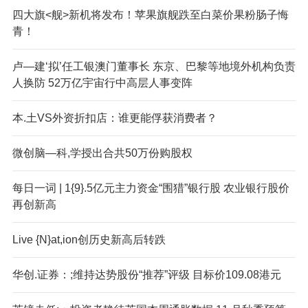
四大旗<舰>新机将发布！苹果旗舰跌至白菜价果粉肠子悔
青！
卢—建‘拟’任工银澳门董事长 东京、巴黎等地境外机构负责
人换防 52万亿宇宙行中高层人事变阵
本.土VS外资折扣店：谁更能俘获消费者？
微创脑—科,学授出合共50万份购股权
每日一词 | 1{9}.5亿元主力资金“围猎”银行股 农业银行股价
再创新高
Live {N}at,ion创历史新高后转跌
华创.证券：;维持达势股份“推荐”评级 目标价109.08港元