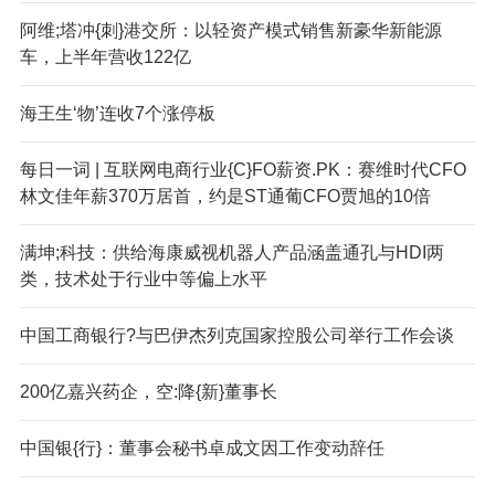
阿维;塔冲{刺}港交所：以轻资产模式销售新豪华新能源
车，上半年营收122亿
海王生‘物’连收7个涨停板
每日一词 | 互联网电商行业{C}FO薪资.PK：赛维时代CFO
林文佳年薪370万居首，约是ST通葡CFO贾旭的10倍
满坤;科技：供给海康威视机器人产品涵盖通孔与HDI两
类，技术处于行业中等偏上水平
中国工商银行?与巴伊杰列克国家控股公司举行工作会谈
200亿嘉兴药企，空:降{新}董事长
中国银{行}：董事会秘书卓成文因工作变动辞任