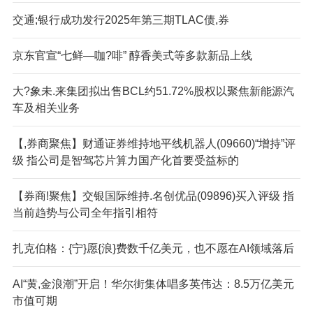
交通;银行成功发行2025年第三期TLAC债,券
京东官宣“七鲜—咖?啡” 醇香美式等多款新品上线
大?象未.来集团拟出售BCL约51.72%股权以聚焦新能源汽
车及相关业务
【,券商聚焦】财通证券维持地平线机器人(09660)“增持”评
级 指公司是智驾芯片算力国产化首要受益标的
【券商!聚焦】交银国际维持.名创优品(09896)买入评级 指
当前趋势与公司全年指引相符
扎克伯格：{宁}愿{浪}费数千亿美元，也不愿在AI领域落后
AI“黄,金浪潮”开启！华尔街集体唱多英伟达：8.5万亿美元
市值可期