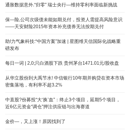
通胀数据意外.“归零” 瑞士央行—维持零利率面临新挑战
保—险,公司次级债未能如期兑付，投资人需提高风险意识
——天安财险2015年资本补充债券无法按期兑付
助!力气象科技:“中国方案”加速 | 星图维天信国际化战略重
磅发布
每日一词 | 2,0;只白酒股下跌 贵州茅台1471.01元/股收盘
从华立股份到大禹节水! 中信银行10年期并购贷在资本市场
密集落地，有利率不超3.2%
中直股?份募投“大‘换’血”：终止3个项目，延期5个项目，
近6亿元资金“调仓”押注供应链与出海赛道
金价—，又上涨！原因找到了