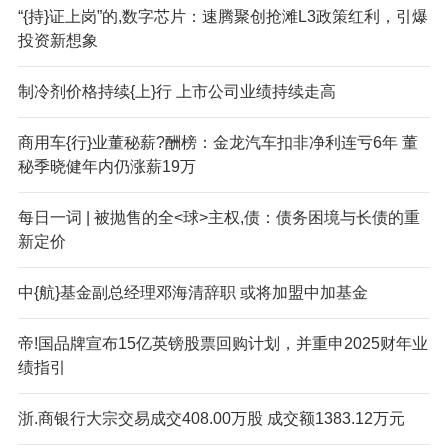
“{持}证上岗”的,数字芯片：速腾聚创抢滩L3政策红利，引爆
投资新想象
制冷剂价格持续{上}行 上市公司业绩持续走高
商用车{行}业董秘薪?酬榜：金龙汽车扣非净利连亏6年 董
秘季晓健年内仍涨薪19万
每日一词 | 被抛售的全<球>主权,债：债务困境与长债的重
新定价
中{航}基金副总经理邓海清辞职 或将加盟中加基金
帝!国品牌宣布15亿英镑股票回购计划，并重申2025财年业
绩指引
浙.商银行大宗交易成交408.00万股 成交额1383.12万元