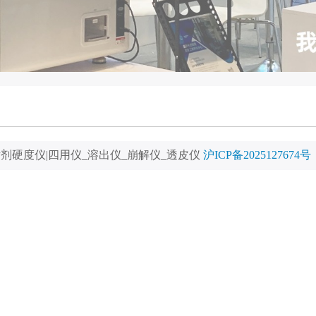
片剂硬度仪|四用仪_溶出仪_崩解仪_透皮仪
沪ICP备2025127674号